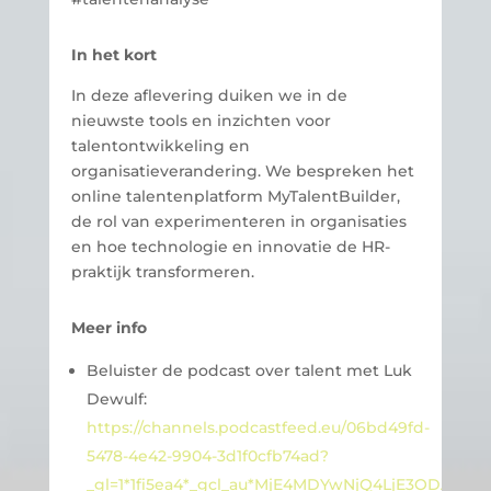
In het kort
In deze aflevering duiken we in de
nieuwste tools en inzichten voor
talentontwikkeling en
organisatieverandering. We bespreken het
online talentenplatform MyTalentBuilder,
de rol van experimenteren in organisaties
en hoe technologie en innovatie de HR-
praktijk transformeren.
Meer info
Beluister de podcast over talent met Luk
Dewulf:
https://channels.podcastfeed.eu/06bd49fd-
5478-4e42-9904-3d1f0cfb74ad?
_gl=1*1fi5ea4*_gcl_au*MjE4MDYwNjQ4LjE3OD