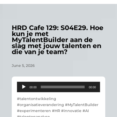
HRD Cafe 129: S04E29. Hoe
kun je met
MyTalentBuilder aan de
slag met jouw talenten en
die van je team?
June 5, 2026
Audio
00:00
00:00
Player
#talentontwikkeling
#organisatieverandering #MyTalentBuilder
#experimenteren #HR #innovatie #AI
#talentenanalyse