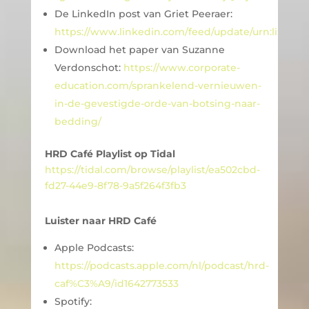
De LinkedIn post van Griet Peeraer:
https://www.linkedin.com/feed/update/urn:li:activi
Download het paper van Suzanne
Verdonschot:
https://www.corporate-
education.com/sprankelend-vernieuwen-
in-de-gevestigde-orde-van-botsing-naar-
bedding/
HRD Café Playlist op Tidal
https://tidal.com/browse/playlist/ea502cbd-
fd27-44e9-8f78-9a5f264f3fb3
Luister naar HRD Café
Apple Podcasts:
https://podcasts.apple.com/nl/podcast/hrd-
caf%C3%A9/id1642773533
Spotify: