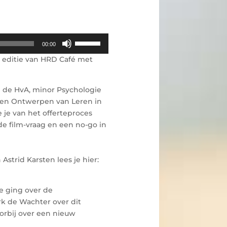
Use
00:00
Up/Down
e editie van HRD Café met
Arrow
keys
to
n de HvA, minor Psychologie
increase
n en Ontwerpen van Leren in
or
e je van het offerteproces
decrease
e film-vraag en een no-go in
volume.
Astrid Karsten lees je hier:
re ging over de
rk de Wachter over dit
rbij over een nieuw