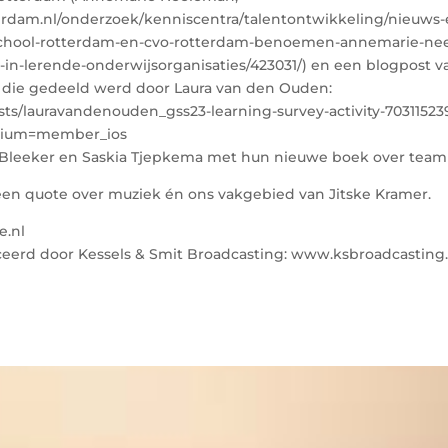
rdam.nl/onderzoek/kenniscentra/talentontwikkeling/nieuws-
school-rotterdam-en-cvo-rotterdam-benoemen-annemarie-nee
in-lerende-onderwijsorganisaties/423031/) en een blogpost v
/), die gedeeld werd door Laura van den Ouden:
sts/lauravandenouden_gss23-learning-survey-activity-7031152
dium=member_ios
 Bleeker en Saskia Tjepkema met hun nieuwe boek over team
een quote over muziek én ons vakgebied van Jitske Kramer.
e.nl
eerd door Kessels & Smit Broadcasting: www.ksbroadcastin