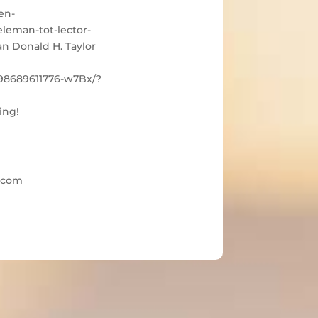
en-
leman-tot-lector-
an Donald H. Taylor
398689611776-w7Bx/?
ing!
g.com