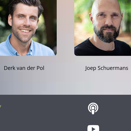
Derk van der Pol
Joep Schuermans

y
