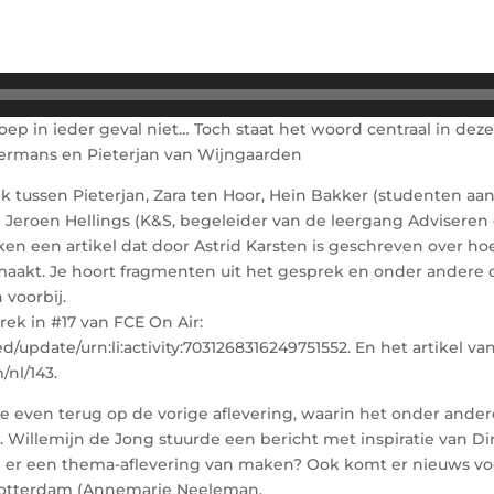
oep in ieder geval niet… Toch staat het woord centraal in dez
uermans en Pieterjan van Wijngaarden
k tussen Pieterjan, Zara ten Hoor, Hein Bakker (studenten aa
n Jeroen Hellings (K&S, begeleider van de leergang Advisere
eken een artikel dat door Astrid Karsten is geschreven over ho
aakt. Je hoort fragmenten uit het gesprek en onder andere d
voorbij.
rek in #17 van FCE On Air:
update/urn:li:activity:7031268316249751552. En het artikel van 
/nl/143.
we even terug op de vorige aflevering, waarin het onder ande
. Willemijn de Jong stuurde een bericht met inspiratie van Di
er een thema-aflevering van maken? Ook komt er nieuws voo
 Rotterdam (Annemarie Neeleman,