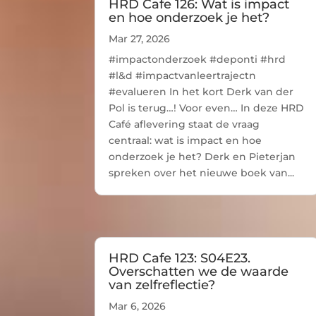
HRD Cafe 126: Wat is impact
en hoe onderzoek je het?
Mar 27, 2026
#impactonderzoek #deponti #hrd
#l&d #impactvanleertrajectn
#evalueren In het kort Derk van der
Pol is terug…! Voor even… In deze HRD
Café aflevering staat de vraag
centraal: wat is impact en hoe
onderzoek je het? Derk en Pieterjan
spreken over het nieuwe boek van...
HRD Cafe 123: S04E23.
Overschatten we de waarde
van zelfreflectie?
Mar 6, 2026