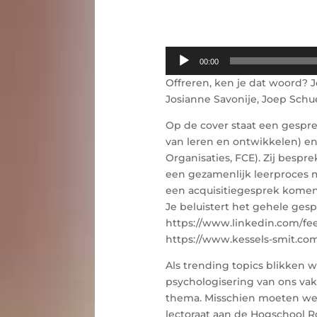
Audio
00:00
Player
Offreren, ken je dat woord? J
Josianne Savonije, Joep Sch
Op de cover staat een gespre
van leren en ontwikkelen) e
Organisaties, FCE). Zij bespr
een gezamenlijk leerproces m
een acquisitiegesprek komen 
Je beluistert het gehele gesp
https://www.linkedin.com/feed/
https://www.kessels-smit.com
Als trending topics blikken 
psychologisering van ons vak
thema. Misschien moeten we 
lectoraat aan de Hogschool