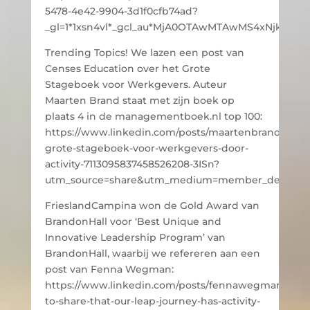
5478-4e42-9904-3d1f0cfb74ad?
_gl=1*1xsn4vl*_gcl_au*MjA0OTAwMTAwMS4xNjkzN
Trending Topics! We lazen een post van
Censes Education over het Grote
Stageboek voor Werkgevers. Auteur
Maarten Brand staat met zijn boek op
plaats 4 in de managementboek.nl top 100:
https://www.linkedin.com/posts/maartenbrand_het-
grote-stageboek-voor-werkgevers-door-
activity-7113095837458526208-3ISn?
utm_source=share&utm_medium=member_desktop
FrieslandCampina won de Gold Award van
BrandonHall voor ‘Best Unique and
Innovative Leadership Program’ van
BrandonHall, waarbij we refereren aan een
post van Fenna Wegman:
https://www.linkedin.com/posts/fennawegman_pro
to-share-that-our-leap-journey-has-activity-