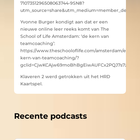
7107351296508063744-9SN8?
utm_source=share&utm_medium=member_desktop
Yvonne Burger kondigt aan dat er een
nieuwe online leer reeks komt van The
School of Life Amsterdam: ‘de kern van
teamcoaching’:
https://www.theschooloflife.com/amsterdam/events/
kern-van-teamcoaching/?
gclid=CjwKCAjw69moBhBgEiwAUFCx2PQJ7s7zZJm
Klaveren 2 werd getrokken uit het HRD
Kaartspel.
Recente podcasts