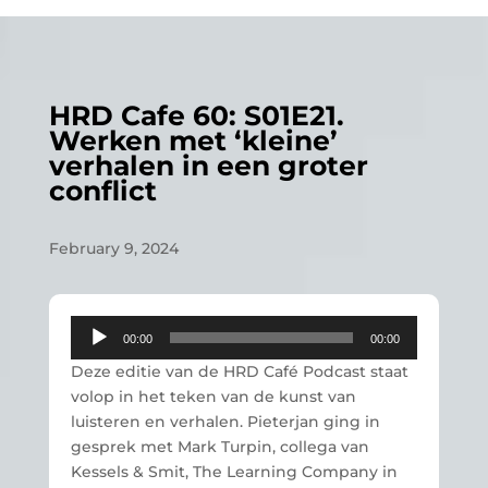
HRD Cafe 60: S01E21.
Werken met ‘kleine’
verhalen in een groter
conflict
February 9, 2024
Audio
00:00
00:00
Player
Deze editie van de HRD Café Podcast staat
volop in het teken van de kunst van
luisteren en verhalen. Pieterjan ging in
gesprek met Mark Turpin, collega van
Kessels & Smit, The Learning Company in