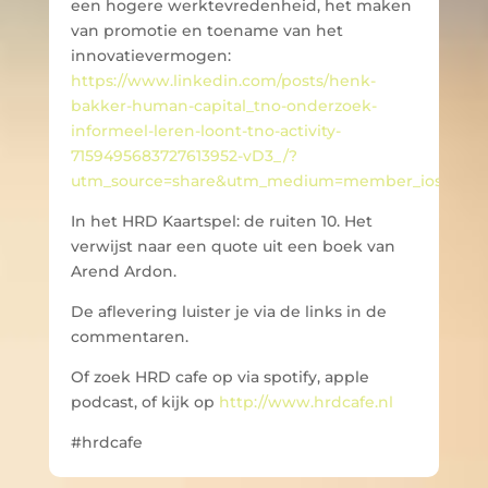
een hogere werktevredenheid, het maken
van promotie en toename van het
innovatievermogen:
https://www.linkedin.com/posts/henk-
bakker-human-capital_tno-onderzoek-
informeel-leren-loont-tno-activity-
7159495683727613952-vD3_/?
utm_source=share&utm_medium=member_ios
In het HRD Kaartspel: de ruiten 10. Het
verwijst naar een quote uit een boek van
Arend Ardon.
De aflevering luister je via de links in de
commentaren.
Of zoek HRD cafe op via spotify, apple
podcast, of kijk op
http://www.hrdcafe.nl
#hrdcafe