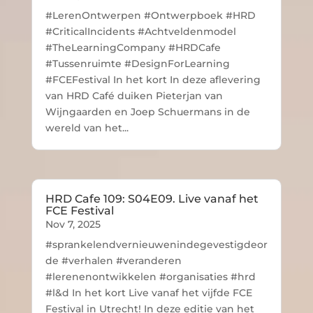
#LerenOntwerpen #Ontwerpboek #HRD
#CriticalIncidents #Achtveldenmodel
#TheLearningCompany #HRDCafe
#Tussenruimte #DesignForLearning
#FCEFestival In het kort In deze aflevering
van HRD Café duiken Pieterjan van
Wijngaarden en Joep Schuermans in de
wereld van het...
HRD Cafe 109: S04E09. Live vanaf het
FCE Festival
Nov 7, 2025
#sprankelendvernieuwenindegevestigdeor
de #verhalen #veranderen
#lerenenontwikkelen #organisaties #hrd
#l&d In het kort Live vanaf het vijfde FCE
Festival in Utrecht! In deze editie van het