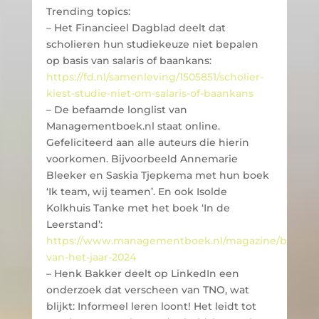
Trending topics:
– Het Financieel Dagblad deelt dat
scholieren hun studiekeuze niet bepalen
op basis van salaris of baankans:
https://fd.nl/samenleving/1505851/scholier-
kiest-studie-niet-om-salaris-of-baankans
– De befaamde longlist van
Managementboek.nl staat online.
Gefeliciteerd aan alle auteurs die hierin
voorkomen. Bijvoorbeeld Annemarie
Bleeker en Saskia Tjepkema met hun boek
‘Ik team, wij teamen’. En ook Isolde
Kolkhuis Tanke met het boek ‘In de
Leerstand’:
https://www.managementboek.nl/magazine/boeken
van-het-jaar-2024
– Henk Bakker deelt op LinkedIn een
onderzoek dat verscheen van TNO, wat
blijkt: Informeel leren loont! Het leidt tot