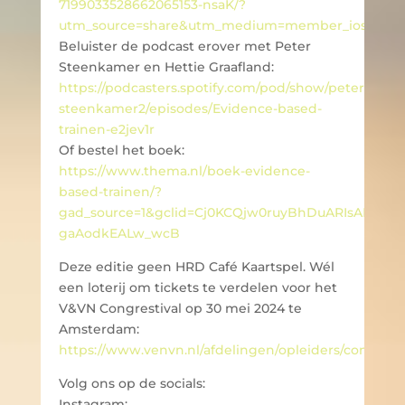
7199033528662065153-nsaK/?
utm_source=share&utm_medium=member_ios
Beluister de podcast erover met Peter
Steenkamer en Hettie Graafland:
https://podcasters.spotify.com/pod/show/peter-
steenkamer2/episodes/Evidence-based-
trainen-e2jev1r
Of bestel het boek:
https://www.thema.nl/boek-evidence-
based-trainen/?
gad_source=1&gclid=Cj0KCQjw0ruyBhDuARIsANSZ
gaAodkEALw_wcB
Deze editie geen HRD Café Kaartspel. Wél
een loterij om tickets te verdelen voor het
V&VN Congrestival op 30 mei 2024 te
Amsterdam:
https://www.venvn.nl/afdelingen/opleiders/congres/
Volg ons op de socials:
Instagram: