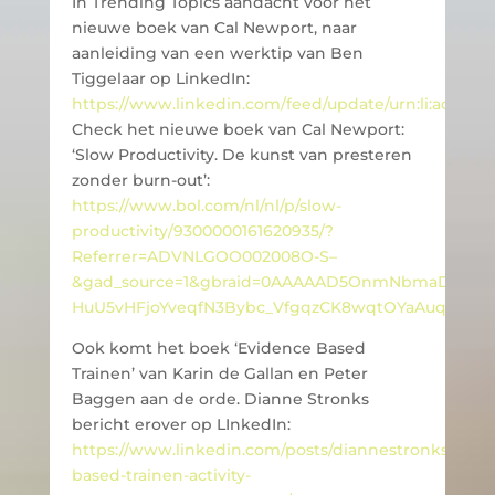
In Trending Topics aandacht voor het
nieuwe boek van Cal Newport, naar
aanleiding van een werktip van Ben
Tiggelaar op LinkedIn:
https://www.linkedin.com/feed/update/urn:li:activit
Check het nieuwe boek van Cal Newport:
‘Slow Productivity. De kunst van presteren
zonder burn-out’:
https://www.bol.com/nl/nl/p/slow-
productivity/9300000161620935/?
Referrer=ADVNLGOO002008O-S–
&gad_source=1&gbraid=0AAAAAD5OnmNbmaDF3qGU0
HuU5vHFjoYveqfN3Bybc_VfgqzCK8wqtOYaAuqbEAL
Ook komt het boek ‘Evidence Based
Trainen’ van Karin de Gallan en Peter
Baggen aan de orde. Dianne Stronks
bericht erover op LInkedIn:
https://www.linkedin.com/posts/diannestronks_evid
based-trainen-activity-