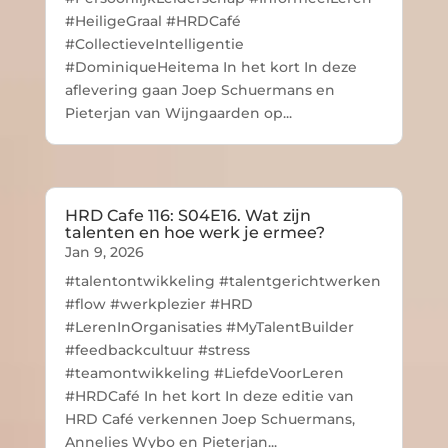
#HeiligeGraal #HRDCafé
#CollectieveIntelligentie
#DominiqueHeitema In het kort In deze
aflevering gaan Joep Schuermans en
Pieterjan van Wijngaarden op...
HRD Cafe 116: S04E16. Wat zijn
talenten en hoe werk je ermee?
Jan 9, 2026
#talentontwikkeling #talentgerichtwerken
#flow #werkplezier #HRD
#LerenInOrganisaties #MyTalentBuilder
#feedbackcultuur #stress
#teamontwikkeling #LiefdeVoorLeren
#HRDCafé In het kort In deze editie van
HRD Café verkennen Joep Schuermans,
Annelies Wybo en Pieterjan...