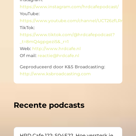
https://www.instagram.com/hrdcafepodcast/
YouTube:
https://www.youtube.com/channel/UCT26zfLRrvzdc
TikTok:
https://www.tiktok.com/@hrdcafepodcast?
_t=8mQ4gpgezi5&_r=1
Web:
http://www.hrdcafe.nl
Of mail:
reactie@hrdcafe.nl
Geproduceerd door K&S Broadcasting:
http://www.ksbroadcasting.com
Recente podcasts
HRD Cafe 122: S04E22. Hoe versterk je