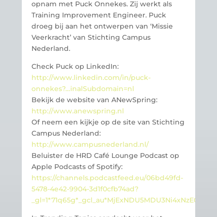
opnam met Puck Onnekes. Zij werkt als
Training Improvement Engineer. Puck
droeg bij aan het ontwerpen van ‘Missie
Veerkracht’ van Stichting Campus
Nederland.
Check Puck op LinkedIn:
http://www.linkedin.com/in/puck-
onnekes?…inalSubdomain=nl
Bekijk de website van ANewSpring:
http://www.anewspring.nl
Of neem een kijkje op de site van Stichting
Campus Nederland:
http://www.campusnederland.nl/
Beluister de HRD Café Lounge Podcast op
Apple Podcasts of Spotify:
https://channels.podcastfeed.eu/06bd49fd-
5478-4e42-9904-3d1f0cfb74ad?
_gl=1*71q65g*_gcl_au*MjExNDU5MDU3Ni4xNzE0OTg