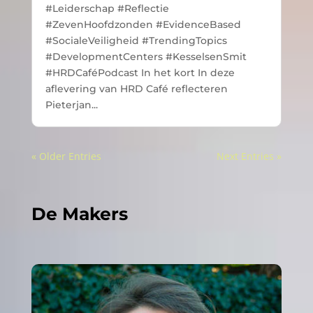
#Leiderschap #Reflectie
#ZevenHoofdzonden #EvidenceBased
#SocialeVeiligheid #TrendingTopics
#DevelopmentCenters #KesselsenSmit
#HRDCaféPodcast In het kort In deze
aflevering van HRD Café reflecteren
Pieterjan...
« Older Entries
Next Entries »
De Makers