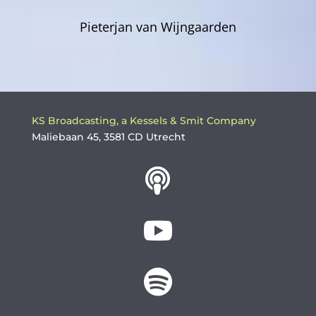
Pieterjan van Wijngaarden
KS Broadcasting, a Kessels & Smit Company
Maliebaan 45, 3581 CD Utrecht


