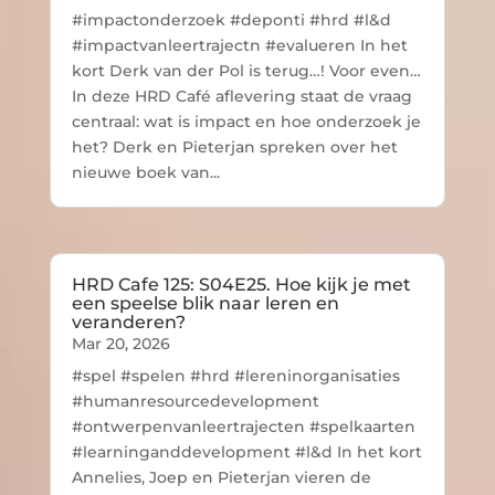
#impactonderzoek #deponti #hrd #l&d
#impactvanleertrajectn #evalueren In het
kort Derk van der Pol is terug…! Voor even…
In deze HRD Café aflevering staat de vraag
centraal: wat is impact en hoe onderzoek je
het? Derk en Pieterjan spreken over het
nieuwe boek van...
HRD Cafe 125: S04E25. Hoe kijk je met
een speelse blik naar leren en
veranderen?
Mar 20, 2026
#spel #spelen #hrd #lereninorganisaties
#humanresourcedevelopment
#ontwerpenvanleertrajecten #spelkaarten
#learninganddevelopment #l&d In het kort
Annelies, Joep en Pieterjan vieren de