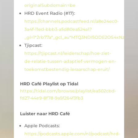
originalSubdomain=be
HRD Event Radio (#17):
https://channels.podcastfeed.nl/a8e24ec0-
3a4f-11ed-bbb3-a5d80ea524a1?
_gl=1*2rb77a*_gcl_au*MTQ3NDI5ODE2OS4xNzU2
Tjipcast:
https://tjipcast.nl/leiderschap/hoe-ziet-
de-relatie-tussen-adaptief-vermogen-en-
toekomstbestendig-leraarschap-eruit/
HRD Café Playlist op Tidal
https://tidal.com/browse/playlist/ea502cbd-
fd27-44e9-8f78-9a5f264f3fb3
Luister naar HRD Café
Apple Podcasts:
https://podcasts.apple.com/nl/podcast/hrd-