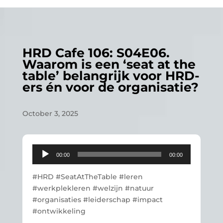
HRD Cafe 106: S04E06.
Waarom is een ‘seat at the
table’ belangrijk voor HRD-
ers én voor de organisatie?
October 3, 2025
Audio
00:00
00:00
Player
#HRD #SeatAtTheTable #leren
#werkplekleren #welzijn #natuur
#organisaties #leiderschap #impact
#ontwikkeling