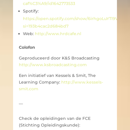
caf%C3%A9/id1642773533
Spotify:
https://open.spotify.com/show/6irhgoLuYTl9Vu00
si=193b4cac2d684bd7
Web:
http://www.hrdcafe.nl
Colofon
Geproduceerd door K&S Broadcasting
http://www.ksbroadcasting.com
Een initiatief van Kessels & Smit, The
Learning Company:
http://www.kessels-
smit.com
—
Check de opleidingen van de FCE
(Stichting Opleidingskunde):