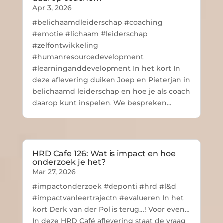
Apr 3, 2026
#belichaamdleiderschap #coaching
#emotie #lichaam #leiderschap
#zelfontwikkeling
#humanresourcedevelopment
#learninganddevelopment In het kort In
deze aflevering duiken Joep en Pieterjan in
belichaamd leiderschap en hoe je als coach
daarop kunt inspelen. We bespreken...
HRD Cafe 126: Wat is impact en hoe
onderzoek je het?
Mar 27, 2026
#impactonderzoek #deponti #hrd #l&d
#impactvanleertrajectn #evalueren In het
kort Derk van der Pol is terug…! Voor even…
In deze HRD Café aflevering staat de vraag