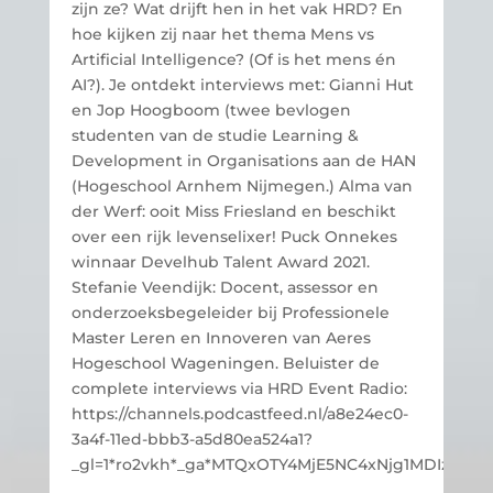
zijn ze? Wat drijft hen in het vak HRD? En
hoe kijken zij naar het thema Mens vs
Artificial Intelligence? (Of is het mens én
AI?). Je ontdekt interviews met: Gianni Hut
en Jop Hoogboom (twee bevlogen
studenten van de studie Learning &
Development in Organisations aan de HAN
(Hogeschool Arnhem Nijmegen.) Alma van
der Werf: ooit Miss Friesland en beschikt
over een rijk levenselixer! Puck Onnekes
winnaar Develhub Talent Award 2021.
Stefanie Veendijk: Docent, assessor en
onderzoeksbegeleider bij Professionele
Master Leren en Innoveren van Aeres
Hogeschool Wageningen. Beluister de
complete interviews via HRD Event Radio:
https://channels.podcastfeed.nl/a8e24ec0-
3a4f-11ed-bbb3-a5d80ea524a1?
_gl=1*ro2vkh*_ga*MTQxOTY4MjE5NC4xNjg1MDIzN