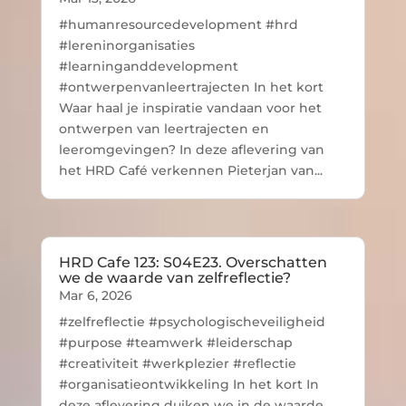
#humanresourcedevelopment #hrd
#lereninorganisaties
#learninganddevelopment
#ontwerpenvanleertrajecten In het kort
Waar haal je inspiratie vandaan voor het
ontwerpen van leertrajecten en
leeromgevingen? In deze aflevering van
het HRD Café verkennen Pieterjan van...
HRD Cafe 123: S04E23. Overschatten
we de waarde van zelfreflectie?
Mar 6, 2026
#zelfreflectie #psychologischeveiligheid
#purpose #teamwerk #leiderschap
#creativiteit #werkplezier #reflectie
#organisatieontwikkeling In het kort In
deze aflevering duiken we in de waarde