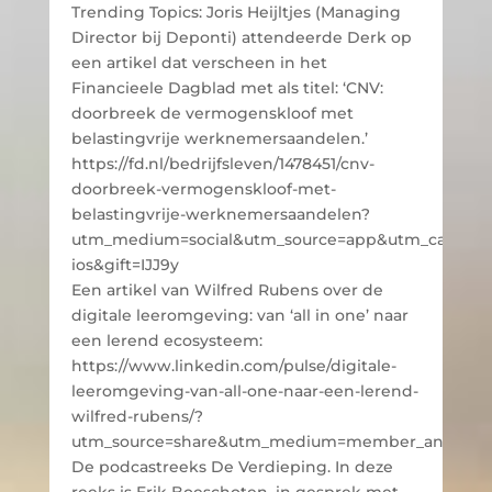
Trending Topics: Joris Heijltjes (Managing
Director bij Deponti) attendeerde Derk op
een artikel dat verscheen in het
Financieele Dagblad met als titel: ‘CNV:
doorbreek de vermogenskloof met
belastingvrije werknemersaandelen.’
https://fd.nl/bedrijfsleven/1478451/cnv-
doorbreek-vermogenskloof-met-
belastingvrije-werknemersaandelen?
utm_medium=social&utm_source=app&utm_campai
ios&gift=IJJ9y
Een artikel van Wilfred Rubens over de
digitale leeromgeving: van ‘all in one’ naar
een lerend ecosysteem:
https://www.linkedin.com/pulse/digitale-
leeromgeving-van-all-one-naar-een-lerend-
wilfred-rubens/?
utm_source=share&utm_medium=member_android&
De podcastreeks De Verdieping. In deze