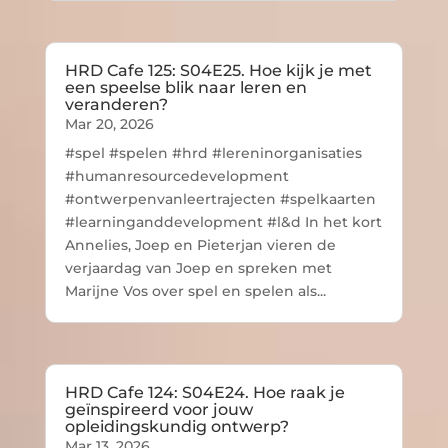
HRD Cafe 125: S04E25. Hoe kijk je met
een speelse blik naar leren en
veranderen?
Mar 20, 2026
#spel #spelen #hrd #lereninorganisaties
#humanresourcedevelopment
#ontwerpenvanleertrajecten #spelkaarten
#learninganddevelopment #l&d In het kort
Annelies, Joep en Pieterjan vieren de
verjaardag van Joep en spreken met
Marijne Vos over spel en spelen als...
HRD Cafe 124: S04E24. Hoe raak je
geïnspireerd voor jouw
opleidingskundig ontwerp?
Mar 13, 2026