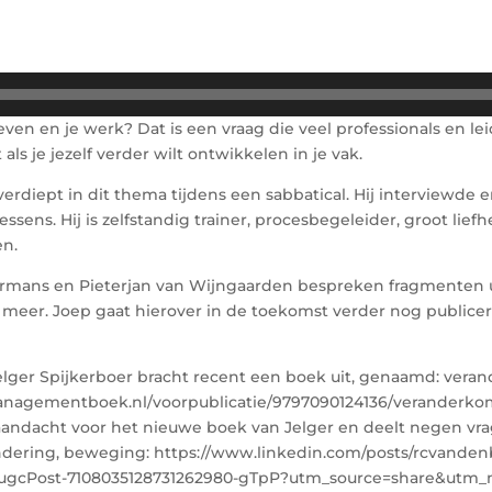
leven en je werk? Dat is een vraag die veel professionals en 
als je jezelf verder wilt ontwikkelen in je vak.
erdiept in dit thema tijdens een sabbatical. Hij interviewde 
sens. Hij is zelfstandig trainer, procesbegeleider, groot lief
en.
rmans en Pieterjan van Wijngaarden bespreken fragmenten uit
 meer. Joep gaat hierover in de toekomst verder nog publicere
elger Spijkerboer bracht recent een boek uit, genaamd: veran
anagementboek.nl/voorpublicatie/9797090124136/veranderkom
andacht voor het nieuwe boek van Jelger en deelt negen vra
ndering, beweging: https://www.linkedin.com/posts/rcvande
-ugcPost-7108035128731262980-gTpP?utm_source=share&u