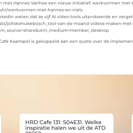
en met Hannes Vanhee een nieuw initiatief: werkvormen met 
om/nl/werkvormen-met-hannes-en-niels
nkedIn weten dat ze vijf AI video-tools uitprobeerde en vergel
ts/joitskehulsebosch_tool-van-de-maand-videos-maken-met-ai-
?utm_source=share&utm_medium=member_desktop
 Café Kaartspel is gekoppeld aan een quote over de implemen
HRD Cafe 131: S04E31. Welke
inspiratie halen we uit de ATD