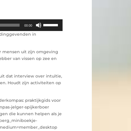
Use
00:00
Up/Down
leidinggevenden in
Arrow
keys
to
er mensen uit zijn omgeving
increase
hebber van vissen op zee en
or
decrease
 dat interview over intuïtie,
volume.
n. Houdt zijn activiteiten op
derkompas: praktijkgids voor
pas-jelger-spijkerboer
gen die kunnen helpen als je
nberg_miniboekje-
tm_medium=member_desktop