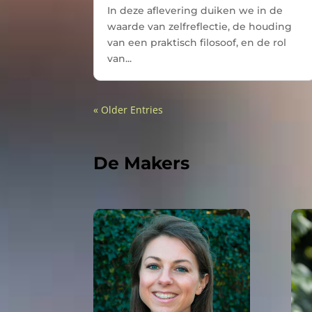
In deze aflevering duiken we in de
waarde van zelfreflectie, de houding
van een praktisch filosoof, en de rol
van...
« Older Entries
De Makers