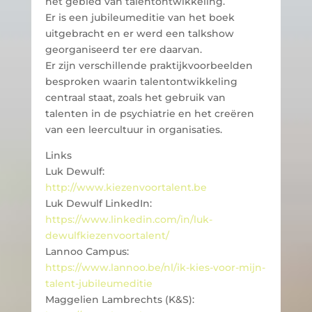
het gebied van talentontwikkeling.
Er is een jubileumeditie van het boek
uitgebracht en er werd een talkshow
georganiseerd ter ere daarvan.
Er zijn verschillende praktijkvoorbeelden
besproken waarin talentontwikkeling
centraal staat, zoals het gebruik van
talenten in de psychiatrie en het creëren
van een leercultuur in organisaties.
Links
Luk Dewulf:
http://www.kiezenvoortalent.be
Luk Dewulf LinkedIn:
https://www.linkedin.com/in/luk-
dewulfkiezenvoortalent/
Lannoo Campus:
https://www.lannoo.be/nl/ik-kies-voor-mijn-
talent-jubileumeditie
Maggelien Lambrechts (K&S):