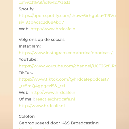
caf%C3%A9/id1642773533
Spotify:
https://open.spotify.com/show/6irhgoLuYTl9Vu00PT
si=193b4cac2d684bd7
Web:
http://www.hrdcafe.nl
Volg ons op de socials
Instagram:
https://www.instagram.com/hrdcafepodcast/
YouTube:
https://www.youtube.com/channel/UCT26zfLRrvzdc
TikTok:
https://www.tiktok.com/@hrdcafepodcast?
_t=8mQ4gpgezi5&_r=1
Web:
http://www.hrdcafe.nl
Of mail:
reactie@hrdcafe.nl
http://www.hrdcafe.nl
Colofon
Geproduceerd door K&S Broadcasting