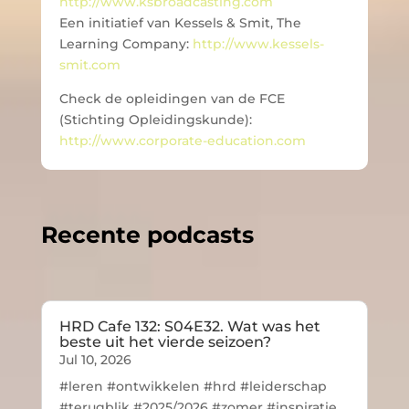
http://www.ksbroadcasting.com
Een initiatief van Kessels & Smit, The
Learning Company:
http://www.kessels-
smit.com
Check de opleidingen van de FCE
(Stichting Opleidingskunde):
http://www.corporate-education.com
Recente podcasts
HRD Cafe 132: S04E32. Wat was het
beste uit het vierde seizoen?
Jul 10, 2026
#leren #ontwikkelen #hrd #leiderschap
#terugblik #2025/2026 #zomer #inspiratie