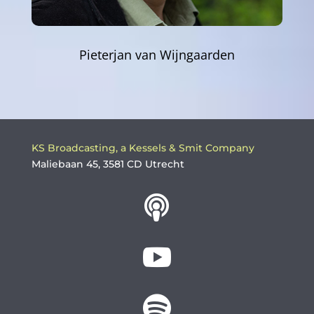
Pieterjan van Wijngaarden
KS Broadcasting, a Kessels & Smit Company
Maliebaan 45, 3581 CD Utrecht


