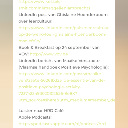
https://www.kessels-
smit.com/nl/maggelienlambrechts
LInkedIn post van Ghislaine Hoenderboom
over leercultuur:
https://www.linkedin.com/pulse/leercultuur-
op-de-werkvloer-ghislaine-hoenderboom-
msc-efe1e/
Book & Breakfast op 24 september van
VOV:
http://www.vov.be
LinkedIn bericht van Maaike Verstraete
(Vlaamse handboek Positieve Psychologie):
https://www.linkedin.com/posts/maaike-
verstraete-56261b325_de-essentie-van-de-
positieve-psychologie-activity-
7237423493020102656-9e8X?
utm_source=share&utm_medium=member_desktop
Luister naar HRD Café
Apple Podcasts:
https://podcasts.apple.com/nl/podcast/hrd-