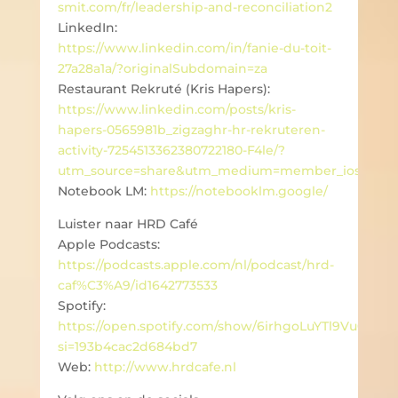
smit.com/fr/leadership-and-reconciliation2
LinkedIn:
https://www.linkedin.com/in/fanie-du-toit-
27a28a1a/?originalSubdomain=za
Restaurant Rekruté (Kris Hapers):
https://www.linkedin.com/posts/kris-
hapers-0565981b_zigzaghr-hr-rekruteren-
activity-7254513362380722180-F4le/?
utm_source=share&utm_medium=member_ios
Notebook LM:
https://notebooklm.google/
Luister naar HRD Café
Apple Podcasts:
https://podcasts.apple.com/nl/podcast/hrd-
caf%C3%A9/id1642773533
Spotify:
https://open.spotify.com/show/6irhgoLuYTl9Vu00PT
si=193b4cac2d684bd7
Web:
http://www.hrdcafe.nl