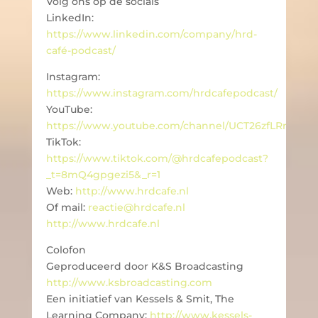
Volg ons op de socials
LinkedIn:
https://www.linkedin.com/company/hrd-
café-podcast/
Instagram:
https://www.instagram.com/hrdcafepodcast/
YouTube:
https://www.youtube.com/channel/UCT26zfLRrvzdc
TikTok:
https://www.tiktok.com/@hrdcafepodcast?
_t=8mQ4gpgezi5&_r=1
Web:
http://www.hrdcafe.nl
Of mail:
reactie@hrdcafe.nl
http://www.hrdcafe.nl
Colofon
Geproduceerd door K&S Broadcasting
http://www.ksbroadcasting.com
Een initiatief van Kessels & Smit, The
Learning Company:
http://www.kessels-