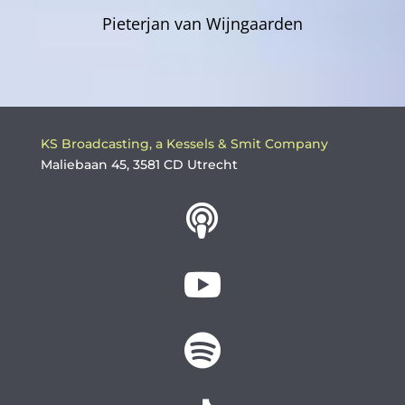
Pieterjan van Wijngaarden
KS Broadcasting, a Kessels & Smit Company
Maliebaan 45, 3581 CD Utrecht


