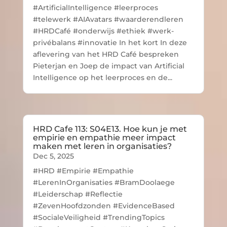
#ArtificialIntelligence #leerproces
#telewerk #AIAvatars #waarderendleren
#HRDCafé #onderwijs #ethiek #werk-
privébalans #innovatie In het kort In deze
aflevering van het HRD Café bespreken
Pieterjan en Joep de impact van Artificial
Intelligence op het leerproces en de...
HRD Cafe 113: S04E13. Hoe kun je met
empirie en empathie meer impact
maken met leren in organisaties?
Dec 5, 2025
#HRD #Empirie #Empathie
#LerenInOrganisaties #BramDoolaege
#Leiderschap #Reflectie
#ZevenHoofdzonden #EvidenceBased
#SocialeVeiligheid #TrendingTopics