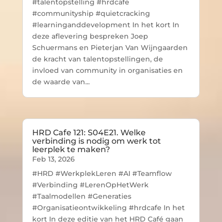
#talentopstelling #hrdcafe
#communityship #quietcracking
#learninganddevelopment In het kort In
deze aflevering bespreken Joep
Schuermans en Pieterjan Van Wijngaarden
de kracht van talentopstellingen, de
invloed van community in organisaties en
de waarde van...
HRD Cafe 121: S04E21. Welke
verbinding is nodig om werk tot
leerplek te maken?
Feb 13, 2026
#HRD #WerkplekLeren #AI #Teamflow
#Verbinding #LerenOpHetWerk
#Taalmodellen #Generaties
#Organisatieontwikkeling #hrdcafe In het
kort In deze editie van het HRD Café gaan