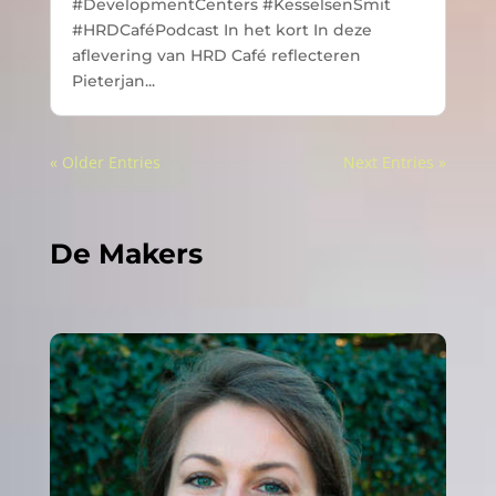
#DevelopmentCenters #KesselsenSmit
#HRDCaféPodcast In het kort In deze
aflevering van HRD Café reflecteren
Pieterjan...
« Older Entries
Next Entries »
De Makers