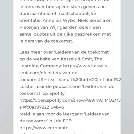
leiders over hoe zij een stem geven aan
duurzaamheid of maatschappelijke
oriëntatie. Annelies Wybo, Niels Seresia en
Pieterjan van Wijngaarden delen een
aantal quotes uit de rijke gesprekken met
leiders van de toekomst.
Lees meer over ‘Leiders van de toekomst’
op de website van Kessels & Smit, The
Learning Company: https://www.kessels-
smit.com/nl/leiders-van-de-
toekomst#:~:text=Vanuit%20het%20initiatief%20%
Luister naar de podcastserie ‘Leiders van de
toekomst’ op Spotify:
https://open.spotify.com/show/489lmQiMQ2Mwmxtm
si=fc0a397822164b45
Meld je aan voor de leergang ‘Leiders van
de toekomst’ bij de FCE:
https://www.corporate-